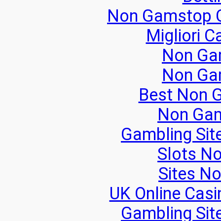
Non Gamstop C
Migliori 
Non Ga
Non Ga
Best Non 
Non Gam
Gambling Sit
Slots N
Sites N
UK Online Cas
Gambling Sit