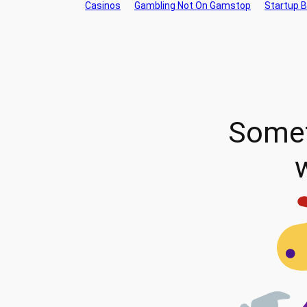
Casinos
Gambling Not On Gamstop
Startup B
Somet