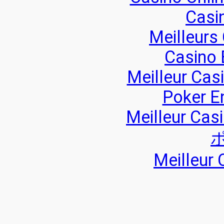
Casi
Meilleurs
Casino 
Meilleur Cas
Poker E
Meilleur Cas
Meilleur 