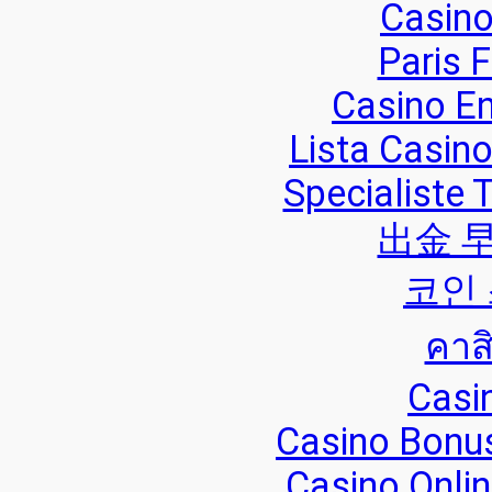
Casino 
Paris 
Casino En
Lista Casin
Specialiste T
出金 
코인
คาส
Casi
Casino Bonu
Casino Onli