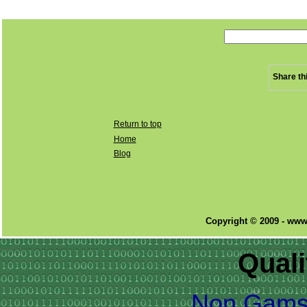
Share th
Return to top
Home
Blog
Copyright © 2009 - www
Quali
Non Gams