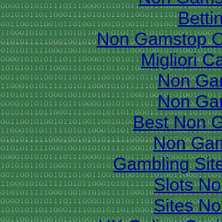
Betti
Non Gamstop C
Migliori 
Non Ga
Non Ga
Best Non 
Non Gam
Gambling Sit
Slots N
Sites N