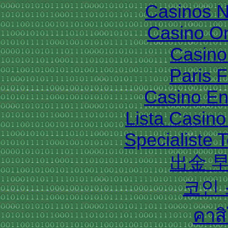
Casinos 
Casino O
Casino 
Paris 
Casino En
Lista Casin
Specialiste T
出金 
코인
คาส