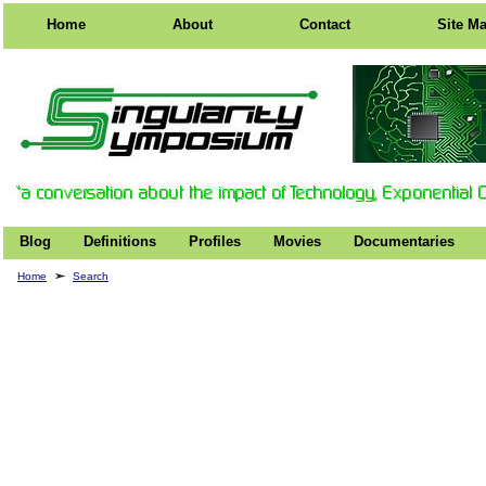
Home
About
Contact
Site M
Blog
Definitions
Profiles
Movies
Documentaries
Home
Search