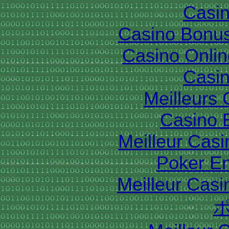
Casin
Casino Bonu
Casino Onlin
Casin
Meilleurs
Casino 
Meilleur Cas
Poker En
Meilleur Casi